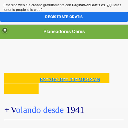
Este sitio web fue creado gratuitamente con
PaginaWebGratis.es
. ¿Quieres
tener tu propio sitio web?
REGÍSTRATE GRATIS
Planeadores Ceres
ESTADO DEL TIEMPO SMN
+
V
olando
desde
1941