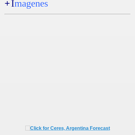
+
I
magenes